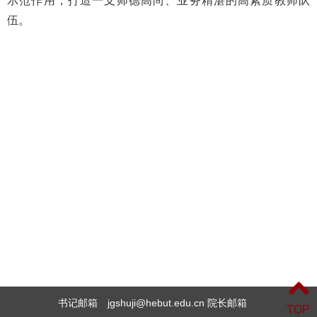
示范作用，打造一支师德高尚、业务精湛的高素质教师队
伍。
书记邮箱 jgshuji@hebut.edu.cn 院长邮箱
TOP