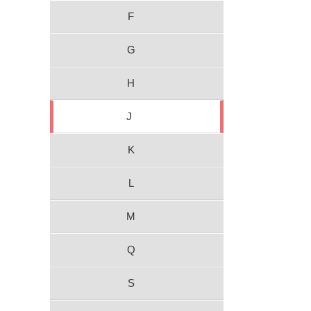
F
G
H
J
K
L
M
Q
S