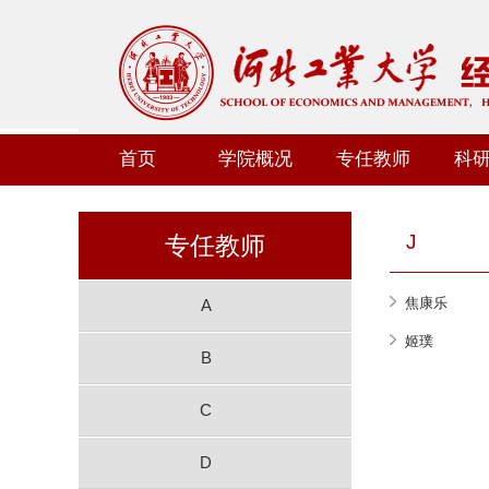
首页
学院概况
专任教师
科
J
专任教师
焦康乐
A
姬璞
B
C
D