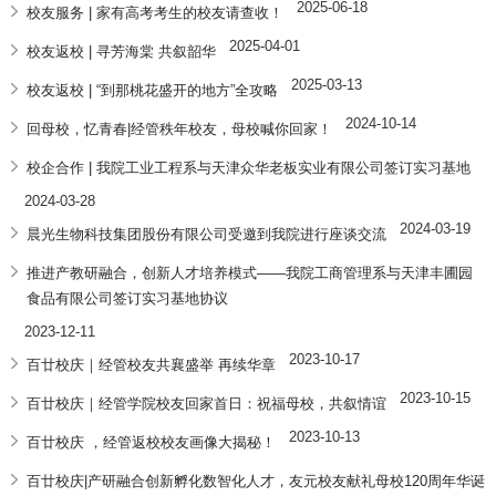
2025-06-18
校友服务 | 家有高考考生的校友请查收！
2025-04-01
校友返校 | 寻芳海棠 共叙韶华
2025-03-13
校友返校 | “到那桃花盛开的地方”全攻略
2024-10-14
回母校，忆青春|经管秩年校友，母校喊你回家！
校企合作 | 我院工业工程系与天津众华老板实业有限公司签订实习基地
2024-03-28
2024-03-19
晨光生物科技集团股份有限公司受邀到我院进行座谈交流
推进产教研融合，创新人才培养模式——我院工商管理系与天津丰圃园
食品有限公司签订实习基地协议
2023-12-11
2023-10-17
百廿校庆｜经管校友共襄盛举 再续华章
2023-10-15
百廿校庆｜经管学院校友回家首日：祝福母校，共叙情谊
2023-10-13
百廿校庆 ，经管返校校友画像大揭秘！
百廿校庆|产研融合创新孵化数智化人才，友元校友献礼母校120周年华诞