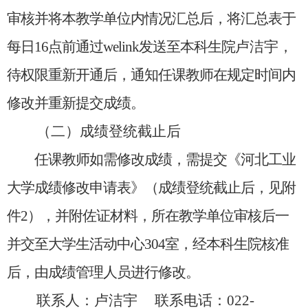
审核并将本教学单位内情况汇总后
，
将汇总表于
每日
16点前通过w
elink
发送至本科生院
卢洁宇
，
待
权限重新开通
后
，通知任课教师
在规定时间内
修改
并重新提交成绩
。
（二）成绩登统截止后
任课教师如需修改成绩，需提交
《
河北工业
大学成绩修改申请表
》
（成绩登统截止后
，
见附
件
2
），并附佐证材料，所在教学单位审核后一
并交至大学生活动中心
3
04
室，经本科生院核准
后，由成绩管理人员进行修改。
联系人：
卢洁宇
联系电话：
022-