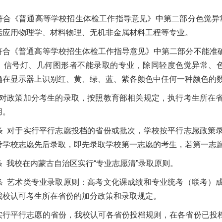
符合《普通高等学校招生体检工作指导意见》中第二部分色觉异常
括应用物理学、材料物理、无机非金属材料工程等专业。
符合《普通高等学校招生体检工作指导意见》中第二部分不能准
、信号灯、几何图形者不能录取的专业，除同轻度色觉异常、色
确在显示器上识别红、黄、绿、蓝、紫各颜色中任何一种颜色的
 对政策加分考生的录取，按照教育部相关规定，执行考生所在
用。
条 对于实行平行志愿投档的省份或批次，学校按平行志愿政策
考学校志愿先后录取，即先录取学校第一志愿的考生，若第一志
条 我校在内蒙古自治区实行“专业志愿清”录取原则。
条 艺术类专业录取原则：高考文化课成绩和专业统考（联考）
我校认可考生所在省份的加分政策和录取规定。
实行平行志愿的省份，我校认可各省份投档规则，在各省份已投