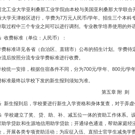
河北工业大学亚利桑那工业学院由本校与美国亚利桑那大学联合开办
业大学天津校区进行，学费为7万元人民币/学年。招生三个本科
录取过程中三个专业之间可以进行调剂。专业教学培养使用的外
条 收费标准（单位：人民币）：
学费标准详见各省（自治区、直辖市）公布的招生计划。学费待
分流后按照分流专业学费标准进行收费。
校统一安排，根据住宿条件不同，分为700元/学年、800元/
费标准最终以学校下发的新生报到须知为准。
第五章 附 则
条 新生报到后，学校要进行新生入学资格和身体复查，对于弄虚
条 学校建立了奖、贷、助、补、减五位一体的资助工作体系。
家助学贷款和生源地信用助学贷款；开通绿色通道，帮助家庭经
金，开展各类专项资助活动；为应征入伍、直招士官学生减免学费