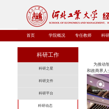
首页
学院概况
专任教师
科
科研工作
为
推动
科研之星
和政商界人
科研文件
科研平台
科研动态