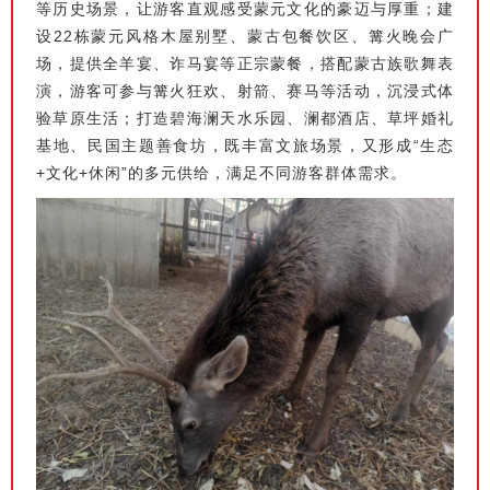
等历史场景，让游客直观感受蒙元文化的豪迈与厚重；建
设22栋蒙元风格木屋别墅、蒙古包餐饮区、篝火晚会广
场，提供全羊宴、诈马宴等正宗蒙餐，搭配蒙古族歌舞表
演，游客可参与篝火狂欢、射箭、赛马等活动，沉浸式体
验草原生活；打造碧海澜天水乐园、澜都酒店、草坪婚礼
基地、民国主题善食坊，既丰富文旅场景，又形成“生态
+文化+休闲”的多元供给，满足不同游客群体需求。