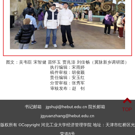
图文：
吴韦臣 宋智健 苗怀玉 贾兆澎 刘佳畅（冀脉新乡调研团）
执
行编辑：宋雨婷
稿件审核：胡俊颖
责任编辑：安玉红
分管审核：张秀军
审核发布：
赵 钊
书记邮箱 jgshuji@hebut.edu.cn 院长邮箱
TOP
jgyuanzhang@hebut.edu.cn
版权所有 ©Copyright 河北工业大学经济管理学院 地址：天津市红桥区光
荣道8号