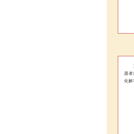
愿者
化解