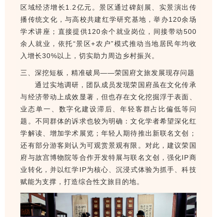
区域经济增长1.2亿元。景区通过碑刻展、实景演出传
播传统文化，与高校共建红学研究基地，举办120余场
学术讲座；直接提供120余个就业岗位，间接带动500
余人就业，依托“景区+农户”模式推动当地居民年均收
入增长30%以上，切实助力周边乡村振兴。
三、深挖短板，精准破局——荣国府文旅发展现存问题
通过实地调研，团队成员发现荣国府虽在文化传承
与经济带动上成效显著，但也存在文化挖掘浮于表面、
业态单一、数字化建设滞后、年轻客群占比偏低等问
题。不同群体的诉求也较为明确：文化学者希望深化红
学解读、增加学术展览；年轻人期待推出新联名文创；
还有部分游客则认为可观赏景观有限。对此，建议荣国
府与故宫博物院等合作开发特展与联名文创，强化IP商
业转化，并以红学IP为核心、沉浸
式体验为抓手、科技
赋能为支撑，打造综合性文旅目的地。