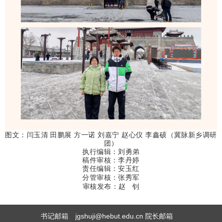
图文
：
闫玉清 田鹏展 方一诺 刘嘉宁 赵心仪 李鑫硕（冀脉新乡调研
团）
执
行编辑：刘勇弟
稿件审核：李丹婷
责任编辑：安玉红
分管审核：张秀军
审核发布：
赵 钊
书记邮箱 jgshuji@hebut.edu.cn 院长邮箱