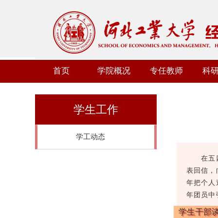
首页
学院概况
专任教师
科
学生工作
学工动态
在五
表回信，
年把个人
年团员中
学生干部