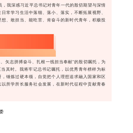
党员，我深感习近平总书记对青年一代的殷切期望与深情
在日常学习生活中落细、落小、落实，不断拓展视野、
理想、敢担当、能吃苦、肯奋斗的新时代青年，积极投
理想、矢志拼搏奋斗、扎根一线担当奉献”的殷切嘱托，为
正当其时。我将牢记总书记嘱托，以优秀青年榜样为标
研，锤炼过硬本领，自觉把个人理想追求融入国家和区
志以所学所长服务社会发展，在新时代征程中贡献青春
委
婷
红