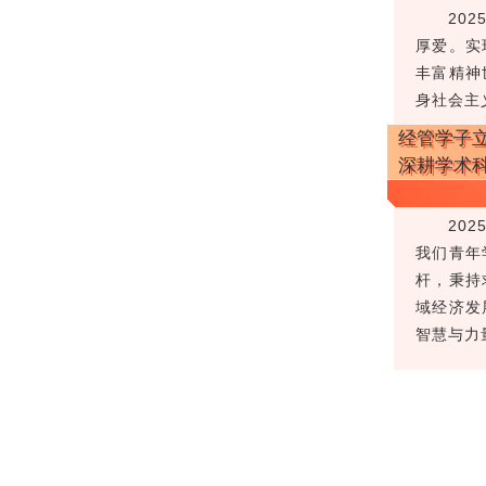
20
厚爱。实
丰富精神
身社会主
经管学子
深耕学术科
20
我们青年
杆，秉持
域经济发
智慧与力