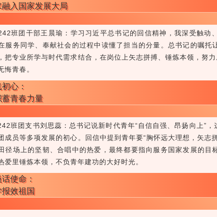
求融入国家发展大局
242班团干部王晨瑜：学习习近平总书记的回信精神，我深受触动
在服务同学、奉献社会的过程中读懂了担当的分量。总书记的嘱托
，把专业所学与时代需求结合，在岗位上矢志拼搏、锤炼本领，努力
无悔青春。
践初心：
积蓄青春力量
242班团支书刘思蕊：总书记说新时代青年“自信自强、昂扬向上”
团成员等多项发展的初心。回信中提到青年要“胸怀远大理想，矢志
田径场上的坚韧、合唱中的热爱，最终都要指向服务国家发展的目
热爱里锤炼本领，不负青年建功的大好时光。
员话使命：
学报效祖国