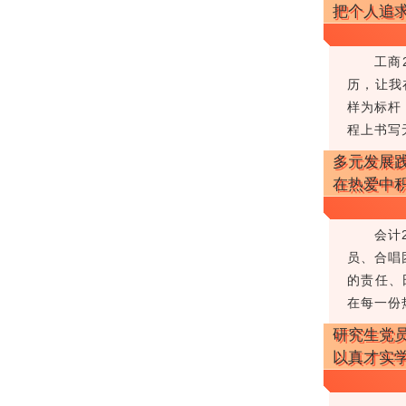
把个人追
工商
历，让我
样为标杆
程上书写
多元发展
在热爱中
会计
员、合唱
的责任、
在每一份
研究生党
以真才实