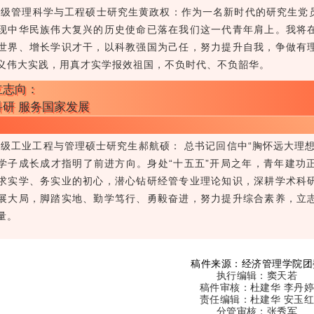
25级管理科学与工程硕士研究生黄政权：作为一名新时代的研究生
现中华民族伟大复兴的历史使命已落在我们这一代青年肩上。我将
世界、增长学识才干，以科教强国为己任，努力提升自我，争做有
义伟大实践，用真才实学报效祖国，不负时代、不负韶华。
立志向：
研 服务国家发展
25级工业工程与管理硕士研究生郝航硕： 总书记回信中“胸怀远大
学子成长成才指明了前进方向。身处“十五五”开局之年，青年建功
求实学、务实业的初心，潜心钻研经管专业理论知识，深耕学术科
展大局，脚踏实地、勤学笃行、勇毅奋进，努力提升综合素养，立
量。
稿件来源：经济管理学院团
执
行编辑：窦天若
稿件审核：杜建华 李丹
责任编辑：杜建华 安玉
分管审核：张秀军