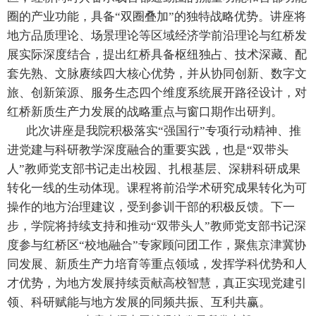
圈的产业功能，具备
“
双圈叠加
”
的独特战略优势。讲座将
地方品质理论、场景理论等区域经济学前沿理论与红桥发
展实际深度结合，提出红桥具备枢纽独占、技术深藏、配
套先熟、文脉赓续四大核心优势，并从协同创新、数字文
旅、创新策源、服务生态四个维度系统展开路径设计，对
红桥新质生产力发展的战略重点与窗口期作出研判。
此次讲座是我院积极落实
“
强国行
”
专项行动精神、推
进党建与科研教学深度融合的重要实践，也是
“
双带头
人
”
教师党支部书记走出校园、扎根基层、深耕科研成果
转化一线的生动体现。课程将前沿学术研究成果转化为可
操作的地方治理建议，受到参训干部的积极反馈
。
下一
步，学院将持续支持和推动
“
双带头人
”
教师党支部书记深
度参与红桥区
“
校地融合
”
专家顾问团工作，聚焦京津冀协
同发展、新质生产力培育等重点领域，发挥学科优势和人
才优势，为地方发展持续贡献高校智慧，真正实现党建引
领、科研赋能与地方发展的同频共振、互利共赢。