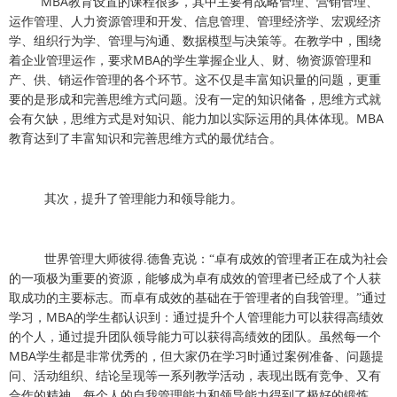
MBA
教育设置的课程很多，其中主要有战略管理、营销管理、
运作管理、人力资源管理和开发、信息管理、管理经济学、宏观经济
学、组织行为学、管理与沟通、数据模型与决策等。在教学中，围绕
MBA
着企业管理运作，要求
的学生掌握企业人、财、物资源管理和
产、供、销运作管理的各个环节。这不仅是丰富知识量的问题，更重
要的是形成和完善思维方式问题。没有一定的知识储备，思维方式就
MBA
会有欠缺，思维方式是对知识、能力加以实际运用的具体体现。
教育达到了丰富知识和完善思维方式的最优结合。
其次，提升了管理能力和领导能力。
世界管理大师彼得
.
德鲁克说：“卓有成效的管理者正在成为社会
的一项极为重要的资源，能够成为卓有成效的管理者已经成了个人获
取成功的主要标志。而卓有成效的基础在于管理者的自我管理。”通过
MBA
学习，
的学生都认识到：通过提升个人管理能力可以获得高绩效
的个人，通过提升团队领导能力可以获得高绩效的团队。虽然每一个
MBA
学生都是非常优秀的，但大家仍在学习时通过案例准备、问题提
问、活动组织、结论呈现等一系列教学活动，表现出既有竞争、又有
合作的精神，每个人的自我管理能力和领导能力得到了极好的锻炼。