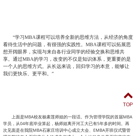
“学习
MBA
课程可以培养全新的思维方法，从经济的角度
看待生活中的问题，有很强的实践性。
MBA
课程可以拓展思
想开阔眼界，实现与来自各行业同学的经验交换和思维共
享。通过
MBA
的学习，改变的不仅是知识体系，更重要的是
一个人的思维方式。从长远来说，回归学习的本意，能够让
我们更快乐、更平和。”
TOP
MBA
MBA
上面是
校友杨素莲师姐的一段话。作为管理学院的首届
04
5
学员，从
年底毕业算起，杨师姐离开河工大已有
年多的时间。再
MBA
EMBA
次见面是在我院
石家庄培训中心成立大会、
开班仪式暨管