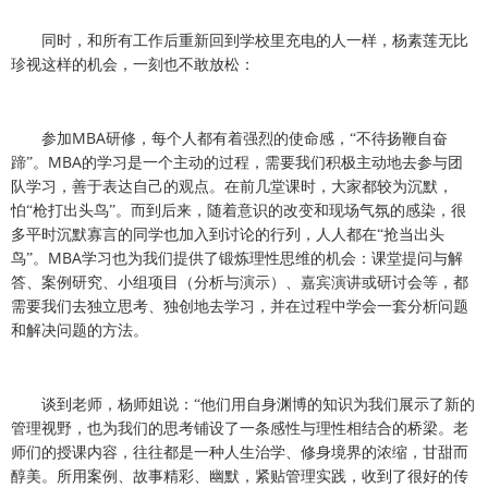
同时，和所有工作后重新回到学校里充电的人一样，杨素莲无比
珍视这样的机会，一刻也不敢放松：
MBA
参加
研修，每个人都有着强烈的使命感，“不待扬鞭自奋
MBA
蹄”。
的学习是一个主动的过程，需要我们积极主动地去参与团
队学习，善于表达自己的观点。在前几堂课时，大家都较为沉默，
怕“枪打出头鸟”。而到后来，随着意识的改变和现场气氛的感染，很
多平时沉默寡言的同学也加入到讨论的行列，人人都在“抢当出头
MBA
鸟”。
学习也为我们提供了锻炼理性思维的机会：课堂提问与解
答、案例研究、小组项目（分析与演示）、嘉宾演讲或研讨会等，都
需要我们去独立思考、独创地去学习，并在过程中学会一套分析问题
和解决问题的方法。
谈到
老师，杨师姐说：“他们用自身渊博的知识为我们展示了新的
管理视野，也为我们的思考铺设了一条感性与理性相结合的桥梁。老
师们的授课内容，往往都是一种人生治学、修身境界的浓缩，甘甜而
醇美。所用案例、故事精彩、幽默，紧贴管理实践，收到了很好的传