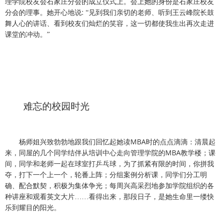
理学院校友会石家庄分会的成立仪式上。会上她的身份是石家庄校友
:
分会的理事。她开心地说
“见到我们亲切的老师、听到王云峰院长鼓
舞人心的讲话、看到校友们灿烂的笑容，这一切都使我生出再次走进
课堂的冲动。”
难忘的校园时光
MBA
杨师姐兴致勃勃地跟我们回忆起她读
时的点点滴滴：清晨起
MBA
来，同屋的几个同学结伴从培训中心走向管理学院的
教学楼；课
间，同学和老师一起在球室打乒乓球，为了抓紧有限的时间，你拼我
夺，打下一个上一个，轮番上阵；分组案例分析课，同学们分工明
确、配合默契，积极为集体争光；每周兴高采烈地参加学院组织的各
种讲座和观看英文大片……看得出来，那段日子，是她生命里一缕快
乐到耀目的阳光。