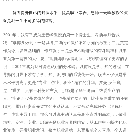
努力提升自己的知识水平，提高职业素养。恩师王云峰教授的教
诲是我一生不可多得的财富。
2001年，我有幸成为王云峰教授的第一个博士生。考前导师告诫
我：“读博要做到：一是具备广博的知识和不断求知的欲望；二是奠定
作为今后发展基础的工作成就；三是形成不断进取的奋斗精神和以事
业为第一需要的人生观。”追随导师读博期间，我对管理有了更深的认
识， 2001年成为我对管理认识的分水岭。以前只是学、知的过程，在
导师的引导下才有了学、知、识与用的系统化开始。读博不仅仅是学
术水平提高，更是 “专业、敬业、职业” 精神的升华。罗曼.罗兰说
过：“世界上只有一种英雄主义，那就是了解生命而且热爱生命的
人。”生命不仅是肉体的东西，也是精神层面的，比生命更重要的还有
职责。履行职责首先要学会主动认真，不要被动完成任务，没有职
位，也能主导工作。那么可以说主动认真是职业素养的基本点，敬业
精神、专注、专业、忠诚等是职业素养的内涵，从工作中不断优化职
业资质、开发职业意识、修养职业道德，从而形成个人素质、个人道