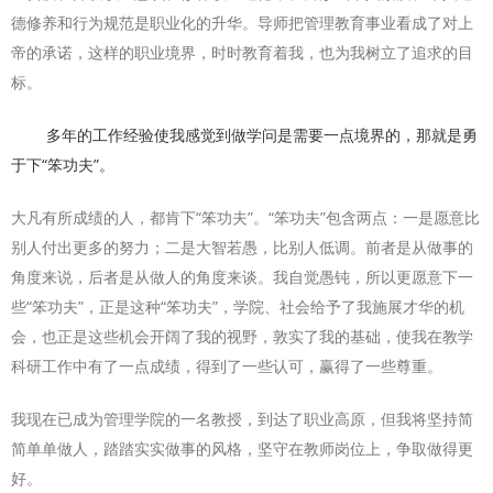
德修养和行为规范是职业化的升华。导师把管理教育事业看成了对上
帝的承诺，这样的职业境界，时时教育着我，也为我树立了追求的目
标。
多年的工作经验使我感觉到做学问是需要一点境界的，那就是勇
于下“笨功夫”。
大凡有所成绩的人，都肯下“笨功夫”。“笨功夫”包含两点：一是愿意比
别人付出更多的努力；二是大智若愚，比别人低调。前者是从做事的
角度来说，后者是从做人的角度来谈。我自觉愚钝，所以更愿意下一
些“笨功夫”，正是这种“笨功夫”，学院、社会给予了我施展才华的机
会，也正是这些机会开阔了我的视野，敦实了我的基础，使我在教学
科研工作中有了一点成绩，得到了一些认可，赢得了一些尊重。
我现在已成为管理学院的一名教授，到达了职业高原，但我将坚持简
简单单做人，踏踏实实做事的风格，坚守在教师岗位上，争取做得更
好。