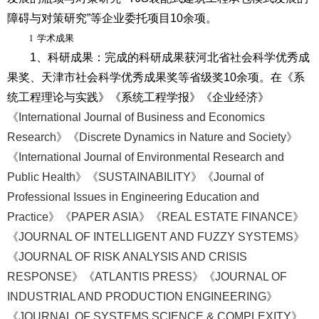
障碍与对策研究”等企业委托项目10余项。
l
学术成果
1
、科研成果：
完成的科研成果获河北省社会科学优秀成
果奖、天津市社会科学优秀成果奖等省级奖10余项。在《系
统工程理论与实践》《系统工程学报》《企业经济》
《International Journal of Business and Economics
Research
》《Discrete Dynamics in Nature and Society》
《International Journal of Environmental Research and
Public Health》《SUSTAINABILITY》《Journal of
Professional Issues in Engineering Education and
Practice》《PAPER ASIA》《REAL ESTATE FINANCE》
《JOURNAL OF INTELLIGENT AND FUZZY SYSTEMS》
《JOURNAL OF RISK ANALYSIS AND CRISIS
RESPONSE》《ATLANTIS PRESS》《JOURNAL OF
INDUSTRIAL AND PRODUCTION ENGINEERING》
《JOURNAL OF SYSTEMS SCIENCE & COMPLEXITY》