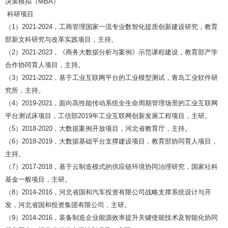
决策模拟（
MBA
）
科研项目
（
1
）
2021-2024
，工商管理国家一流专业数智化提质创新建设研究，教育
部新文科研究与改革实践项目，主持。
（
2
）
2021-2023
，《商务大数据分析与案例》示范课程建设，教育部产学
合作协同育人项目，主持。
（
3
）
2021-2022
，基于工业互联网平台的工业模型测试，青岛工业软件研
究所，主持。
（
4
）
2019-2021
，面向高性能传动系统全生命周期管理场景的工业互联网
平台测试床项目，工信部
2019
年工业互联网创新发展工程项目，主研。
（
5
）
2018-2020
，大数据案例开放项目，河北省教育厅，主持。
（
6
）
2018-2019
，大数据基础平台支撑建设项目，教育部协同育人项目，
主持。
（
7
）
2017-2018
，基于云制造模式的供应链环境协同治理研究，国家社科
基金一般项目，主研。
（
8
）
2014-2016
，河北省国和汽车投资有限公司战略支撑系统设计与开
发，河北省国和投资集团有限公司，主研。
（
9
）
2014-2016
，装备制造企业能源效率提升关键使能技术及智能化协同