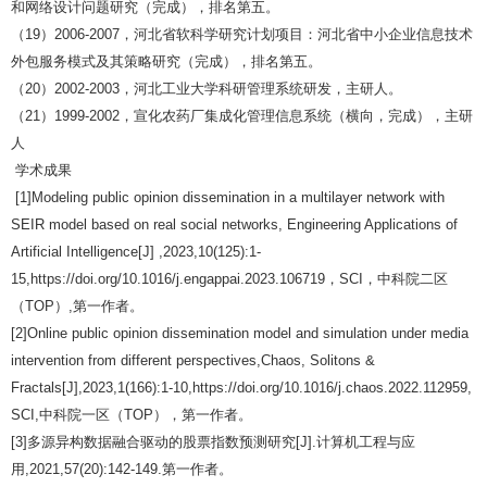
和网络设计问题研究（完成），排名第五。
（
19
）
2006-2007
，河北省软科学研究计划项目：河北省中小企业信息技术
外包服务模式及其策略研究（完成），排名第五。
（
20
）
2002-2003
，河北工业大学科研管理系统研发，主研人。
（
21
）
1999-2002
，宣化农药厂集成化管理信息系统（横向，完成），主研
人
学术成果
[1]Modeling public opinion dissemination in a multilayer network with
SEIR model based on real social networks, Engineering Applications of
Artificial Intelligence[J] ,2023,10(125):1-
15,https://doi.org/10.1016/j.engappai.2023.106719
，
SCI
，中科院二区
（
TOP
）
,
第一作者。
[2]Online public opinion dissemination model and simulation under media
intervention from different perspectives,Chaos, Solitons &
Fractals[J],2023,1(166):1-10,https://doi.org/10.1016/j.chaos.2022.112959,
SCI,
中科院一区（
TOP
），第一作者。
[3]
多源异构数据融合驱动的股票指数预测研究
[J].
计算机工程与应
用
,2021,57(20):142-149.
第一作者。