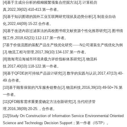
[4]
基于主成分分析的模糊频繁项集合挖掘方法
[J].
计算机仿
真
,2022,39(02):410-413.
第一作者。
[5]
基于知识图谱的国外工业互联网研究现状及趋势分析
[J].
制造业自动
化
,2022,44(09):15-22.
合作者。
[6]
基于改进内容过滤算法的高校图书馆文献资源个性化推荐研究
[J].
图书情
报工作
,2018,62(21):112-117.
第一作者。
[7
基于价值流图的装配产品生产线优化研究——
N
公司灌装生产线优化为例
[J].
物流工程与管理
,2017,39(10):134-137.
第一作者。
[8]
渤海湾沿海城市环境承载力评价指标体系研究
[J].
物流科
技
,2017,40(10):118-122.
第一作者。
[9]
基于
QFDE
的可持续产品设计研究
[J].
数学的实践与认识
,2017,47(13):40-
49.
合作者。
[10]
基于顾客保留的汽车服务链整合
[J].
物流科技
,2016,39(10):49-50+76.
第
一作者。
[11]QFD
顾客需求重要度确定方法创新研究
[J].
当代经济管
理
,2016,38(09):20-25.
，合作者。
[12]Study On Construction of Information Service Environmental Oriented
Science and Technology Decision Support
；第一作者（
ISTP
）。