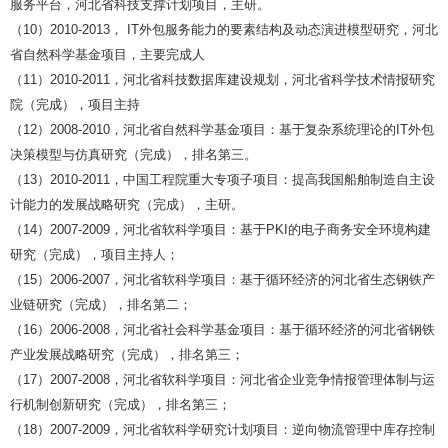
服务平台，河北省科技支撑计划项目，主研。
（
10
）
2010-2013
，
IT
外包服务能力的要素结构及动态演进模型研究，河北
省自然科学基金项目，主要完成人
（
11
）
2010-2011
，河北省科技数据库建设规划，河北省科学技术情报研究
院（完成），项目主持
（
12
）
2008-2010
，河北省自然科学基金项目：基于复杂系统理论的
IT
外包
决策模型与仿真研究（完成），排名第三。
（
13
）
2010-2011
，中国工程院重大专项子项目：提高我国船舶制造自主设
计能力的发展战略研究（完成），主研。
（
14
）
2007-2009
，河北省软科学项目：基于
PKI
的电子商务安全环境构建
研究（完成），项目主持人；
（
15
）
2006-2007
，河北省软科学项目：基于循环经济的河北省生态钢铁产
业链研究（完成），排名第二；
（
16
）
2006-2008
，河北省社会科学基金项目：基于循环经济的河北省钢铁
产业发展战略研究（完成），排名第三；
（
17
）
2007-2008
，河北省软科学项目：河北省企业竞争情报管理体制与运
行机制创新研究（完成），排名第三；
（
18
）
2007-2009
，河北省软科学研究计划项目：逆向物流管理中库存控制