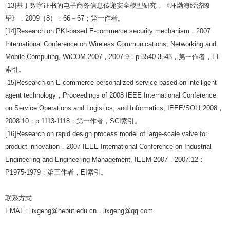
[13]
基于数字证书的电子商务信息传递安全模型研究，《环渤海经济瞭
望》，
2009
（
8
）：
66
－
67
；第一作者。
[14]Research on PKI-based E-commerce security mechanism
，
2007
International Conference on Wireless Communications, Networking and
Mobile Computing, WiCOM 2007
，
2007.9
：
p 3540-3543
，第一作者，
EI
索引。
[15]Research on E-commerce personalized service based on intelligent
agent technology
，
Proceedings of 2008 IEEE International Conference
on Service Operations and Logistics, and Informatics, IEEE/SOLI 2008
，
2008.10
；
p 1113-1118
；第一作者，
SCI
索引。
[16]Research on rapid design process model of large-scale valve for
product innovation
，
2007 IEEE International Conference on Industrial
Engineering and Engineering Management, IEEM 2007
，
2007.12
：
P1975-1979
；第三作者，
EI
索引。
联系方式
EMAL
：
lixgeng@hebut.edu.cn
，
lixgeng@qq.com