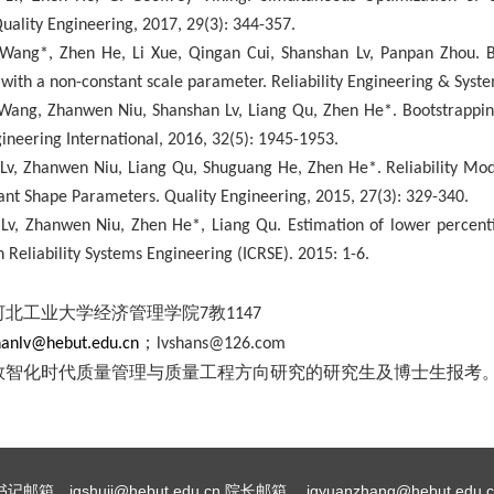
uality Engineering, 2017, 29(3): 344-357.
ang*, Zhen He, Li Xue, Qingan Cui, Shanshan Lv, Panpan Zhou. Boo
ith a non-constant scale parameter. Reliability Engineering & Syste
ang, Zhanwen Niu, Shanshan Lv, Liang Qu, Zhen He*. Bootstrapping 
gineering International, 2016, 32(5): 1945-1953.
Lv, Zhanwen Niu, Liang Qu, Shuguang He, Zhen He*. Reliability Mod
nt Shape Parameters. Quality Engineering, 2015, 27(3): 329-340.
Lv, Zhanwen Niu, Zhen He*, Liang Qu. Estimation of lower percentile
 Reliability Systems Engineering (ICRSE). 2015: 1-6.
河北工业大学经济管理学院
教
7
1
147
；
hanlv@hebut.edu.cn
lvshans@126.com
数智化时代质量管理与质量工程方向研究的研究生及博士生报考
书记邮箱 jgshuji@hebut.edu.cn 院长邮箱 jgyuanzhang@hebut.edu.c