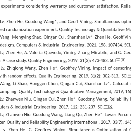
xperiments considering warranty and customer satisfaction. Reliab
Lv, Zhen He, Guodong Wang*, and Geoff Vining. Simultaneous optimiza
ned randomization experiment. Quality Technology & Quantitative 
Wang, Mengying Shao, Qingan Cui, Shanshan Lv*, Zhen He, Geoff Vini
designs. Computers & Industrial Engineering, 2021, 158, 107434
.
SCI
Lv, Zhen He, A. Valeria Quevedo, Yiming Zhang Mirabile, and G. Geof
三区
 A case study. Quality Engineering, 2019, 31(3): 473-483. SCI
Lv, Zhiqiong Wang, Zhen He*, Geoffrey Vining. Impact of censoring
ith random effects. Quality Engineering, 2019, 31(2): 302-313.. SCI
ang, Li Shao, Honggen Chen, Qingan Cui, Shanshan Lv*. Calculating 
bsampling. Quality Technology & Quantitative Management, 2019, 16(
 Lv, Zhanwen Niu, Qingan Cui, Zhen He*, Guodong Wang. Reliabilit
二区
uters & Industrial Engineering, 2017, 112: 231-237. SCI
Lv, Zhanwen Niu, Guodong Wang, Liang Qu, Zhen He*. Lower Percenti
r. Quality and Reliability Engineering International, 2017, 33(7): 1
 Lv, Zhen He, G. Geoffrey Vining. Simultaneous Optimization of Qu