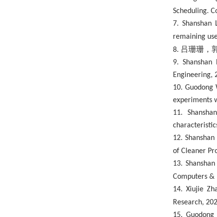
Scheduling. C
7
. Shanshan 
remaining use
吕珊珊，
8
.
9. Shanshan 
Engineering, 
10. Guodong W
experiments wi
11. Shanshan
characteristic
1
2
. Shanshan
of Cleaner Pr
1
3
. Shanshan
Computers & I
14. Xiujie Zh
Research, 202
15. Guodong 