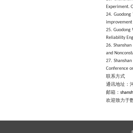
Experiment. Q
24. Guodong W
improvement w
25. Guodong W
Reliability En
2
6
. Shanshan 
and Nonconsta
27. Shanshan 
Conference on
联系方式
通讯地址：
邮箱：
shans
欢迎致力于