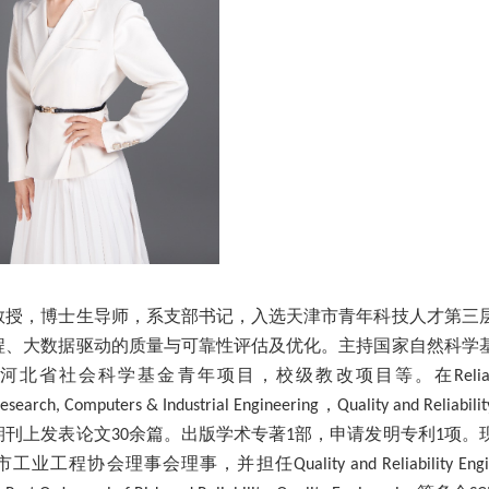
教授，博士生导师，
系支部书记
，
入选天津市青年科技人才第三
程、大数据驱动的质量与可靠性评估及优化。主持
国家自然科学
河北省社会科学基金青年项目，校级教改项目等。在
Reli
，
esearch,
Computers & Industrial Engineering
Quality and Reliabili
期刊上发表论文
余
篇。出版学术专著
部，
申请发明
专利
项。
30
1
1
市工业工程协会理事会理事，并担任
Quality and Reliability Eng