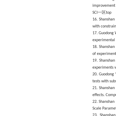
improvement e
一区
SCI
top
16. Shanshan 
with constrai
1
7
. Guodong 
experimental 
1
8
. Shanshan 
of experiment:
1
9. Shanshan 
experiments w
20
. Guodong W
tests with su
21
. Shanshan
effects. Comp
22
. Shanshan 
Scale Paramete
23
. Shanshan