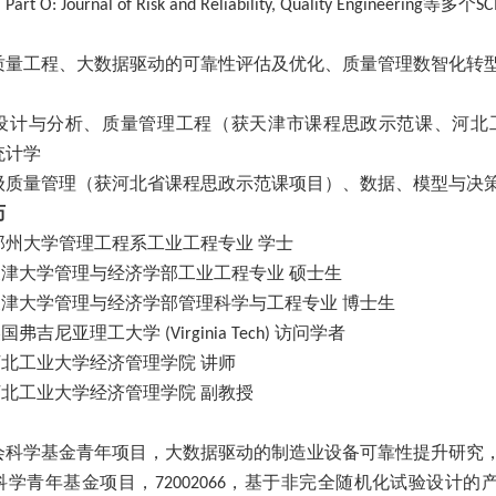
等多个
,
Part O: Journal of Risk and Reliability,
Quality Engineering
SC
质量工程、大数据驱动的可靠性评估及优化、质量管理数智化转
设计与分析、质量管理工程（获天津市课程思政示范课、河北
统计学
级质量管理（获河北省课程思政示范课项目）、数据、模型与决
历
郑州大学管理工程系工业工程专业
学士
天津大学管理与经济学部工业工程专业
硕士生
天津大学管理与经济学部管理科学与工程专业
博士生
美国弗吉尼亚理工大学
访问学者
(Virginia Tech)
河北工业大学经济管理学院
讲师
河北工业大学经济管理学院
副教授
会科学基金青年项目，大数据驱动的制造业设备可靠性提升研究
科学青年基金项目，
，基于非完全随机化试验设计的
72002066