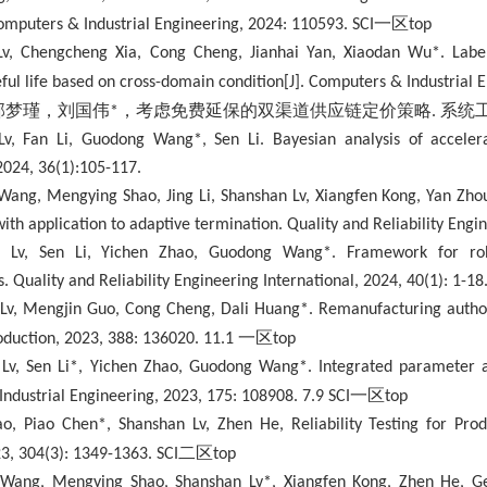
一区
omputers & Industrial Engineering, 2024: 110593. SCI
top
Lv, Chengcheng Xia, Cong Cheng, Jianhai Yan, Xiaodan Wu*. Label
ful life based on cross-domain condition[J]. Computers & Industrial 
郭梦瑾，刘国伟
，考虑免费延保的双渠道供应链定价策略
系统
*
.
Lv, Fan Li, Guodong Wang*, Sen Li. Bayesian analysis of accelera
2024, 36(1):105-117.
ang, Mengying Shao, Jing Li, Shanshan Lv, Xiangfen Kong, Yan Zho
th application to adaptive termination. Quality and Reliability Engin
 Lv, Sen Li, Yichen Zhao, Guodong Wang*. Framework for robu
s. Quality and Reliability Engineering International, 2024, 40(1): 1-18
 Lv, Mengjin Guo, Cong Cheng, Dali Huang*. Remanufacturing authori
一区
oduction, 2023, 388: 136020. 11.1
top
 Lv, Sen Li*, Yichen Zhao, Guodong Wang*. Integrated parameter an
一区
ndustrial Engineering, 2023, 175: 108908. 7.9 SCI
top
ao, Piao Chen*, Shanshan Lv, Zhen He, Reliability Testing for Pro
二区
3, 304(3): 1349-1363. SCI
top
Wang, Mengying Shao, Shanshan Lv*, Xiangfen Kong, Zhen He, Geof