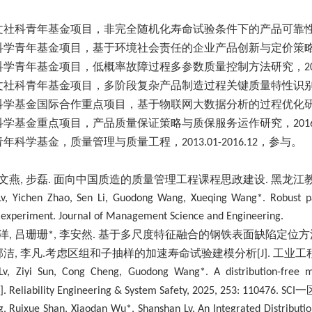
文社科青年基金项目，非完全随机化寿命试验条件下的产品可靠
科学青年基金项目，基于环境社会责任的企业产品创新与定价策
科学青年基金项目，低概率故障过程多参数质量控制方法研究，
2
文社科青年基金项目，多阶段复杂产品制造过程关键质量特性识
科学基金国际合作重点项目，基于物联网大数据分析的过程优化
科学基金重点项目，产品质量保证策略与质保服务运作研究，
201
青年科学基金，质量管理与质量工程，
，参与。
2013.01-2016
.
12
文燕
步磊
面向中国质造的质量管理工程课程思政建设
黑龙江
,
.
.
Lv, Yichen Zhao, Sen Li, Guodong Wang, Xueqing Wang*. Robust pa
experiment. Journal of Management Science and Engineering.
洋
吕珊珊
李安然
基于多尺度特征融合的钢铁表面缺陷定位方
,
*,
.
邢洁
李凡
考虑区组和子抽样的加速寿命试验建模分析
工业工
,
.
[J].
Lv, Ziyi Sun, Cong Cheng, Guodong Wang*. A distribution-free m
一
]. Reliability Engineering & System Safety, 2025, 253: 110476. SCI
, Ruixue Shan, Xiaodan Wu*, Shanshan Lv. An Integrated Distributi