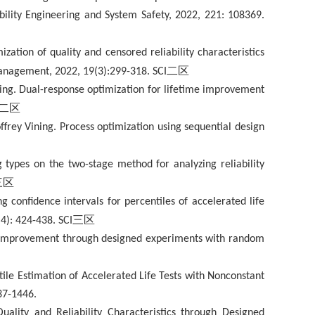
ility Engineering and System Safety, 2022, 221: 1
08369.
tion of quality and censored reliability characteristics
二区
Management, 2022, 19(3):299-318.
SCI
ng. Dual-response optimization for lifetime improvement
二区
frey Vining. Process optimization using sequential design
 types on the two-stage method for analyzing reliability
三区
confidence intervals for percentiles of accelerated life
三区
4): 424-438. SCI
y improvement through designed experiments with random
le Estimation of Accelerated Life Tests with Nonconstant
437-1446.
ality and Reliability Characteristics through Designed