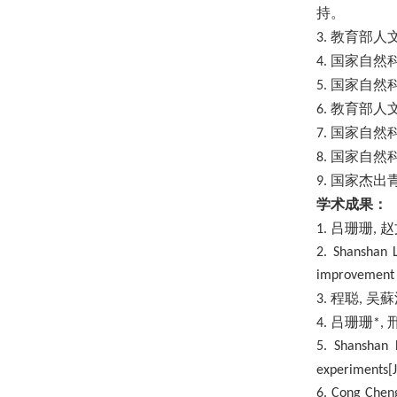
持。
教育部人
3.
国家自然
4.
国家自然
5.
教育部人
6.
国家自然
7.
国家自然
8.
国家杰出
9.
学术成果：
吕珊珊
赵
1
.
,
2. Shanshan 
improvement 
程聪
吴蘇
3
.
,
吕珊珊
4.
*,
5
. Shanshan 
experiments[J
6
. Cong Cheng