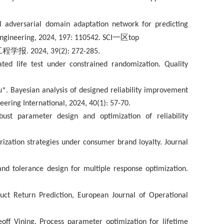
 adversarial domain adaptation network for predicting
一区
Engineering, 2024, 197: 110542. SCI
top
工程学报
. 2024, 39(2): 272-285.
ted life test under constrained randomization. Quality
u*.
Bayesian analysis of designed reliability improvement
eering International, 2024, 40(1): 57-70.
st parameter design and optimization of reliability
.
zation strategies under consumer brand loyalty. Journal
d tolerance design for multiple response optimization.
duct Return Prediction, European Journal of Operational
f Vining. Process parameter optimization for lifetime