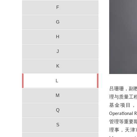
F
G
H
J
K
L
吕珊珊
，副
M
理与质量工
基金项目，
Q
Operational R
管理
等重要
S
理事，天津