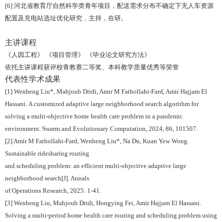
[6]
河北省教育厅自然科学类青年项目，配送需求分布不确定下无人车资源
配置及充电站选址优化研究，主持，在研。
主讲课程
《人因工程》
《项目管理》
《毕业论文研究方法》
依托主讲课程获评校青教赛二等奖、本科教学质量优秀等荣誉
代表性学术成果
[1] Wenheng Liu*, Mahjoub Dridi, Amir M Fathollahi-Fard, Amir Hajjam El
Hassani. A customized adaptive large neighborhood search algorithm for
solving a multi-objective home health care problem in a pandemic
environment. Swarm and Evolutionary Computation, 2024, 86, 101507.
[2] Amir M Fathollahi-Fard, Wenheng Liu*, Na Du, Kuan Yew Wong.
Sustainable ridesharing routing
and scheduling problem: an efficient multi-objective adaptive large
neighborhood search[J]. Annals
of Operations Research, 2025: 1-41.
[3] Wenheng Liu, Mahjoub Dridi, Hongying Fei, Amir Hajjam El Hassani.
Solving a multi-period home health care routing and scheduling problem using