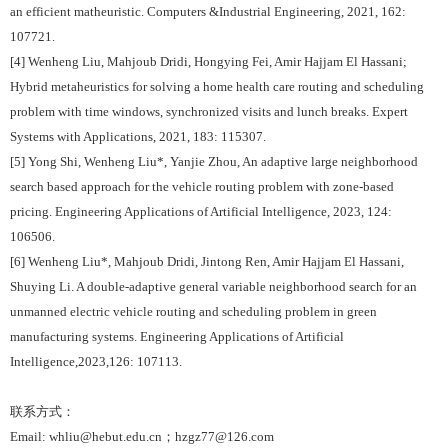
an efficient matheuristic. Computers &Industrial Engineering, 2021, 162:
107721.
[4] Wenheng Liu, Mahjoub Dridi, Hongying Fei, Amir Hajjam El Hassani;
Hybrid metaheuristics for solving a home health care routing and scheduling
problem with time windows, synchronized visits and lunch breaks. Expert
Systems with Applications, 2021, 183: 115307.
[5] Yong Shi, Wenheng Liu*, Yanjie Zhou, An adaptive large neighborhood
search based approach for the vehicle routing problem with zone-based
pricing. Engineering Applications of Artificial Intelligence, 2023, 124:
106506.
[6] Wenheng Liu*, Mahjoub Dridi, Jintong Ren, Amir Hajjam El Hassani,
Shuying Li. A double-adaptive general variable neighborhood search for an
unmanned electric vehicle routing and scheduling problem in green
manufacturing systems. Engineering Applications of Artificial
Intelligence,2023,126: 107113.
联系方式：
Email: whliu@hebut.edu.cn
；
hzgz77@126.com