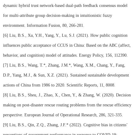
dynamic hybrid trust network-based dual-path feedback consensus model
for multi-attribute group decision-making in intuitionistic fuzzy
environment. Information Fusion, 80, 266-281.
[6] Liu, B.S., Xu, Y.H., Yang, Y., Lu, S.J. (2021). How public cognition
influences public acceptance of CCUS in China: Based on the ABC (affect,
behavior, and cognition) model of attitudes. Energy Policy, 156, 112390.
[7] Liu, B.S., Wang, T.*, Zhang, J.M.*, Wang, X.M., Chang, Y., Fang,
D.P., Yang, M.J., & Sun, X.Z. (2021). Sustained sustainable development
actions of China from 1986 to 2020. Scientific Reports, 11, 8008.
[8] Liu, B.S., Sheu, J., Zhao, X., Chen, Y., & Zhang, W. (2020). Decision
making on post-disaster rescue routing problems from the rescue efficiency
perspective. European Journal of Operational Research, 286, 321-335.
[9] Liu, B.S., Qin, Z.Q., Zhang, J.F.* (2022). Cognitive bias in citizens
’
perceptions of government performance in response to COVID-19: