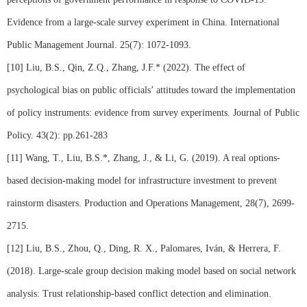
Evidence from a large-scale survey experiment in China. International
Public Management Journal. 25(7): 1072-1093.
[10] Liu, B.S., Qin, Z.Q., Zhang, J.F.* (2022). The effect of
psychological bias on public officials
’
attitudes toward the implementation
of policy instruments: evidence from survey experiments. Journal of Public
Policy. 43(2): pp.261-283
[11] Wang, T., Liu, B.S.*, Zhang, J., & Li, G. (2019). A real options-
based decision-making model for infrastructure investment to prevent
rainstorm disasters. Production and Operations Management, 28(7), 2699-
2715.
[12] Liu, B.S., Zhou, Q., Ding, R. X., Palomares, Iván, & Herrera, F.
(2018). Large-scale group decision making model based on social network
analysis: Trust relationship-based conflict detection and elimination.