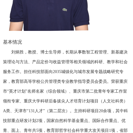
基本情况
刘炳胜，教授、博士生导师，长期从事
数智工程管理、新基建决
策理论与方法、产品定价与收益管理
等相关领域的科研、教学和社会
服务工作。担任科技部面向
2035
城镇化与城市发展专题战略研究专
家，教育部高等学校公共管理类专业教学指导委员会委员。荣获重庆
市“英才计划”名师名家（综合领域）、重庆市第二批青年专家工作室
领衔专家、重庆大学科研后备拔尖人才培育计划项目（人文社科类）
A
类、天津市“
131
人才”（第二层次）。主持科研项目
20
余项，其中科
技部重点研发计划
2
项，国家自然科学基金重点、国际合作重点、优
青、面上、青年共
5
项，教育部哲学社会科学重大攻关项目
1
项，省部