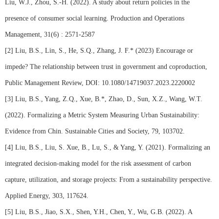
Liu, W.J., Zhou, S.-H. (2022). A study about return policies in the
presence of consumer social learning. Production and Operations
Management, 31(6) : 2571-2587
[2] Liu, B.S., Lin, S., He, S.Q., Zhang, J. F.* (2023) Encourage or
impede? The relationship between trust in government and coproduction,
Public Management Review, DOI: 10.1080/14719037.2023.2220002
[3] Liu, B.S., Yang, Z.Q., Xue, B.*, Zhao, D., Sun, X.Z., Wang, W.T.
(2022). Formalizing a Metric System Measuring Urban Sustainability:
Evidence from Chin. Sustainable Cities and Society, 79, 103702.
[4] Liu, B.S., Liu, S. Xue, B., Lu, S., & Yang, Y. (2021). Formalizing an
integrated decision-making model for the risk assessment of carbon
capture, utilization, and storage projects: From a sustainability perspective.
Applied Energy, 303, 117624.
[5] Liu, B.S., Jiao, S.X., Shen, Y.H., Chen, Y., Wu, G.B. (2022). A