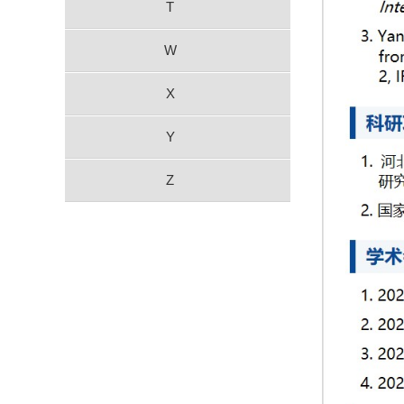
T
W
X
Y
Z