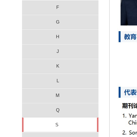
F
G
H
J
K
L
M
Q
S