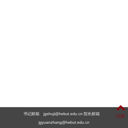
书记邮箱 jgshuji@hebut.edu.cn 院长邮箱
TOP
jgyuanzhang@hebut.edu.cn